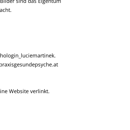
 Bilder sind das Eigentum
cht.
chologin_luciemartinek.
/praxisgesundepsyche.at
ine Website verlinkt.