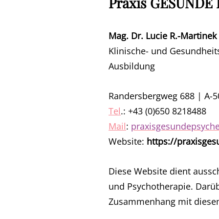
Praxis GESUNDE
Mag. Dr. Lucie R.-Martinek
Klinische- und Gesundheits
Ausbildung
Randersbergweg 688 | A-50
Tel
.: +43 (0)650 8218488
Mail
:
praxisgesundepsych
Website:
https://praxisge
Diese Website dient aussch
und Psychotherapie. Darübe
Zusammenhang mit diese