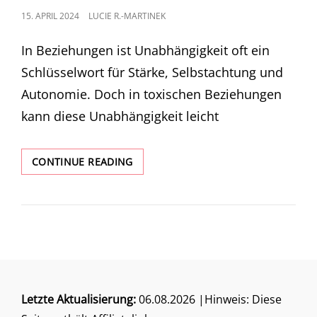
POSTED
15. APRIL 2024
LUCIE R.-MARTINEK
ON
In Beziehungen ist Unabhängigkeit oft ein
Schlüsselwort für Stärke, Selbstachtung und
Autonomie. Doch in toxischen Beziehungen
kann diese Unabhängigkeit leicht
DIE
CONTINUE READING
BEDEUTUNG
VON
UNABHÄNGIGKEIT
IN
TOXISCHEN
BEZIEHUNGEN:
EIN
WEG
ZUR
Letzte Aktualisierung:
06.08.2026 |Hinweis: Diese
HEILUNG