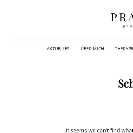
PR
PS
AKTUELLES
ÜBER MICH
THERAP
Sc
It seems we can’t find wha