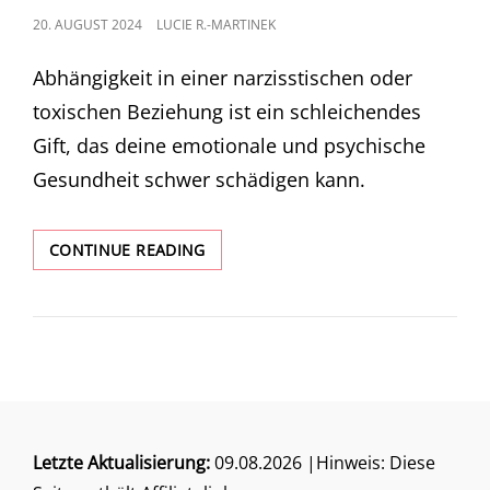
POSTED
20. AUGUST 2024
LUCIE R.-MARTINEK
ON
Abhängigkeit in einer narzisstischen oder
toxischen Beziehung ist ein schleichendes
Gift, das deine emotionale und psychische
Gesundheit schwer schädigen kann.
ABHÄNGIGKEIT
CONTINUE READING
IN
NARZISSTISCHEN
&
TOXISCHEN
BEZIEHUNGEN
–
WIE
KANNST
DU
Letzte Aktualisierung:
09.08.2026 |Hinweis: Diese
DICH