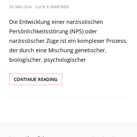
POSTED
29. MAI 2024
LUCIE R.-MARTINEK
ON
Die Entwicklung einer narzisstischen
Persönlichkeitsstörung (NPS) oder
narzisstischer Züge ist ein komplexer Prozess,
der durch eine Mischung genetischer,
biologischer, psychologischer
URSACHEN
CONTINUE READING
FÜR
NARZISSMUS:
WARUM
MENSCHEN
EINE
NARZISSTISCHE
PERSÖNLICHKEITSSTÖRUNG
ENTWICKELN