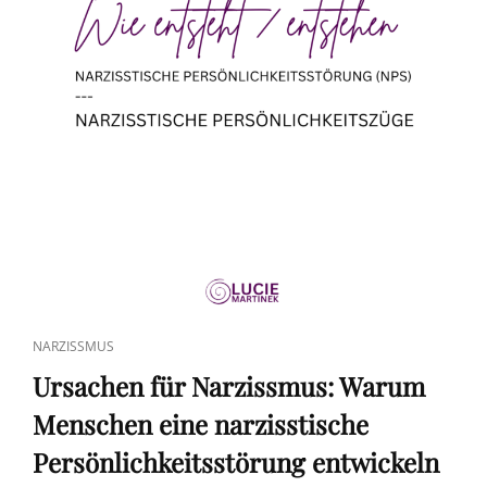
CAT
NARZISSMUS
LINKS
Ursachen für Narzissmus: Warum
Menschen eine narzisstische
Persönlichkeitsstörung entwickeln