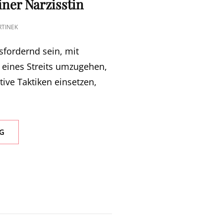
iner Narzisstin
RTINEK
sfordernd sein, mit
 eines Streits umzugehen,
tive Taktiken einsetzen,
MANIPULATIVE
G
TAKTIKEN
EINES
NARZISSTEN
/
EINER
NARZISSTIN