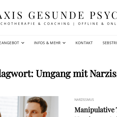
AXIS GESUNDE PSY
YCHOTHERAPIE & COACHING | OFFLINE & ONL
IEANGEBOT
INFOS & MEHR
KONTAKT
SEBSTR
lagwort:
Umgang mit Narzis
CAT
NARZISSMUS
LINKS
Manipulative 