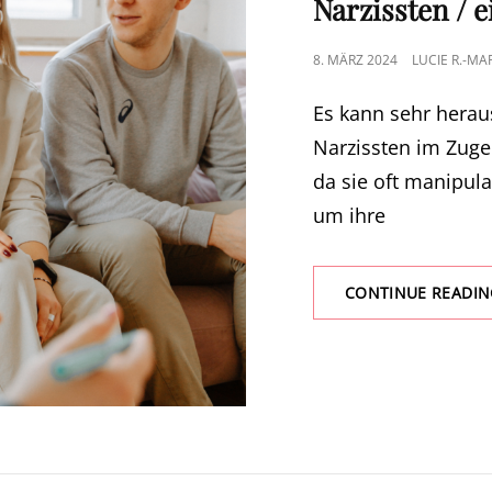
Narzissten / e
POSTED
8. MÄRZ 2024
LUCIE R.-MA
ON
Es kann sehr herau
Narzissten im Zuge
da sie oft manipula
um ihre
CONTINUE READIN