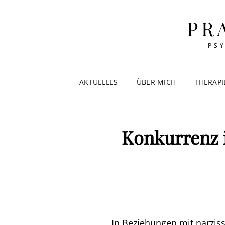
PR
PS
AKTUELLES
ÜBER MICH
THERAP
Konkurrenz i
In Beziehungen mit narziss