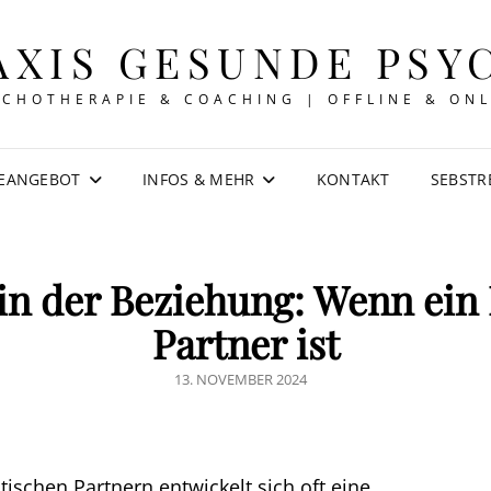
AXIS GESUNDE PSY
YCHOTHERAPIE & COACHING | OFFLINE & ONL
IEANGEBOT
INFOS & MEHR
KONTAKT
SEBSTR
n der Beziehung: Wenn ein 
Partner ist
POSTED
13. NOVEMBER 2024
ON
tischen Partnern entwickelt sich oft eine