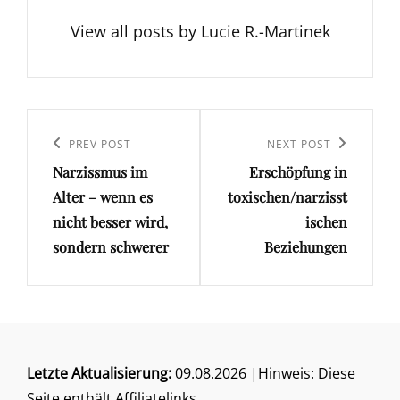
View all posts by Lucie R.-Martinek
Beitragsnavigation
Previous
PREV POST
Next
NEXT POST
Narzissmus im
Erschöpfung in
Post
Post
Alter – wenn es
toxischen/narzisst
nicht besser wird,
ischen
sondern schwerer
Beziehungen
Letzte Aktualisierung:
09.08.2026 |Hinweis: Diese
Seite enthält Affiliatelinks.