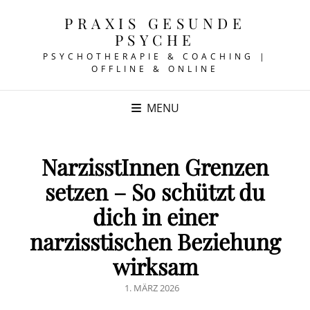
PRAXIS GESUNDE
PSYCHE
PSYCHOTHERAPIE & COACHING |
OFFLINE & ONLINE
MENU
NarzisstInnen Grenzen
setzen – So schützt du
dich in einer
narzisstischen Beziehung
wirksam
POSTED
1. MÄRZ 2026
ON