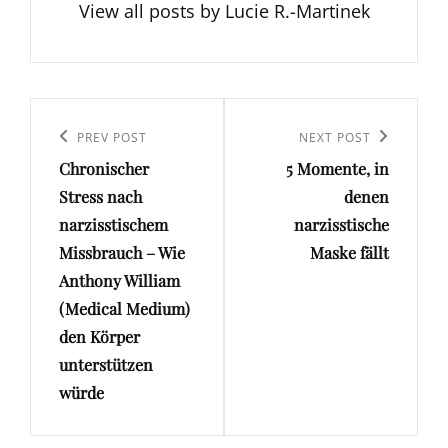
View all posts by Lucie R.-Martinek
Beitragsnavigation
Previous
PREV POST
Next
NEXT POST
Chronischer
5 Momente, in
Post
Post
Stress nach
denen
narzisstischem
narzisstische
Missbrauch – Wie
Maske fällt
Anthony William
(Medical Medium)
den Körper
unterstützen
würde